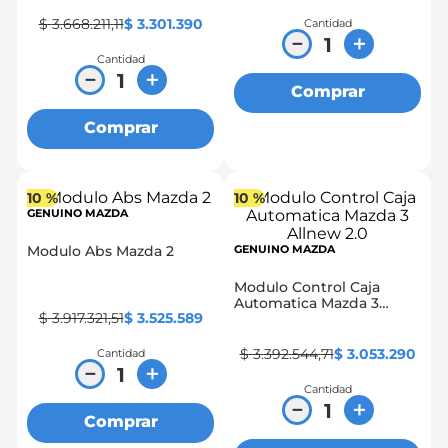
$
3
.
668
.
211
,
11
$
3
.
301
.
390
Cantidad
－
＋
Cantidad
－
＋
Comprar
Comprar
10 %
10 %
GENUINO MAZDA
Modulo Abs Mazda 2
GENUINO MAZDA
Modulo Control Caja
Automatica Mazda 3
$
3
.
917
.
321
,
51
$
3
.
525
.
589
Allnew 2.0
$
3
.
392
.
544
,
71
$
3
.
053
.
290
Cantidad
－
＋
Cantidad
－
＋
Comprar