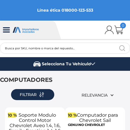
Línea ética 018000-123-533
0
Busca por SKU, nombre o marca del repuesto...
TÉRMINOS MÁS BUSCADOS
Selecciona Tu Vehículo
1
.
chevrolet
Marca del vehículo
2
.
aveo
COMPUTADORES
3
.
spark gt
FILTRAR
RELEVANCIA
4
.
ford fiesta
5
.
optra
10 %
10 %
6
.
mazda 3
GENUINO CHEVROLET
7
.
sail