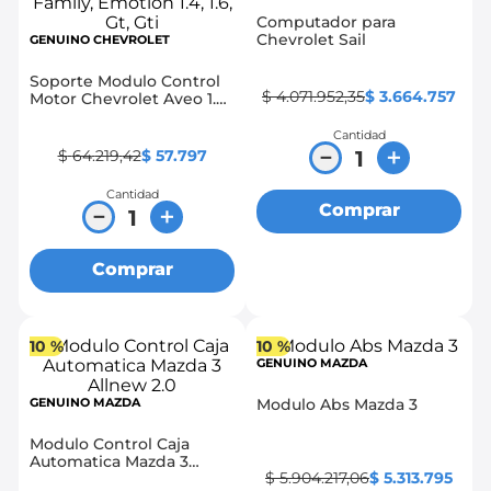
Computador para
8
.
chevrolet sail
Chevrolet Sail
GENUINO CHEVROLET
9
.
chevrolet spark gt
Soporte Modulo Control
$
4
.
071
.
952
,
35
$
3
.
664
.
757
Motor Chevrolet Aveo 1.4,
10
.
mazda 2
1.6, Family, Emotion 1.4,
1.6, Gt, Gti
Cantidad
－
＋
$
64
.
219
,
42
$
57
.
797
Cantidad
Comprar
－
＋
Comprar
10 %
10 %
GENUINO MAZDA
GENUINO MAZDA
Modulo Abs Mazda 3
Modulo Control Caja
Automatica Mazda 3
$
5
.
904
.
217
,
06
$
5
.
313
.
795
Allnew 2.0