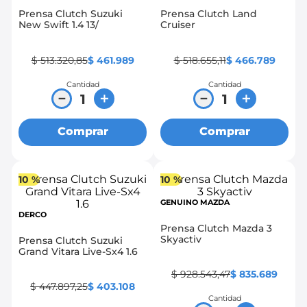
Prensa Clutch Suzuki
Prensa Clutch Land
8
.
chevrolet spark gt
New Swift 1.4 13/
Cruiser
9
.
chevrolet sail
$
513
.
320
,
85
$
461
.
989
$
518
.
655
,
11
$
466
.
789
10
.
mazda 2
Cantidad
Cantidad
－
＋
－
＋
Comprar
Comprar
10 %
10 %
GENUINO MAZDA
DERCO
Prensa Clutch Mazda 3
Skyactiv
Prensa Clutch Suzuki
Grand Vitara Live-Sx4 1.6
$
928
.
543
,
47
$
835
.
689
$
447
.
897
,
25
$
403
.
108
Cantidad