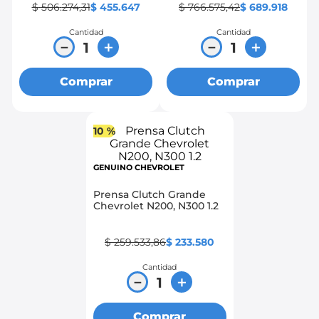
$
506
.
274
,
31
$
455
.
647
$
766
.
575
,
42
$
689
.
918
Cantidad
Cantidad
－
＋
－
＋
Comprar
Comprar
10 %
GENUINO CHEVROLET
Prensa Clutch Grande
Chevrolet N200, N300 1.2
$
259
.
533
,
86
$
233
.
580
Cantidad
－
＋
Comprar