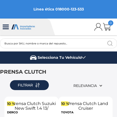
Línea ética 018000-123-533
0
Busca por SKU, nombre o marca del repuesto...
TÉRMINOS MÁS BUSCADOS
Selecciona Tu Vehículo
1
.
chevrolet
Marca del vehículo
2
.
aveo
PRENSA CLUTCH
3
.
spark gt
FILTRAR
RELEVANCIA
4
.
ford fiesta
5
.
optra
10 %
10 %
6
.
mazda 3
DERCO
TOYOTA
7
.
sail