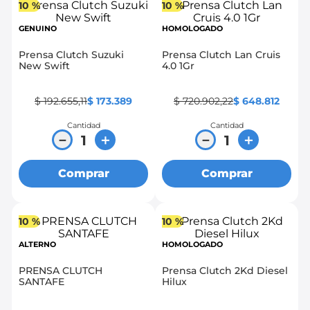
10 %
10 %
GENUINO
HOMOLOGADO
Prensa Clutch Suzuki
Prensa Clutch Lan Cruis
New Swift
4.0 1Gr
$
192
.
655
,
11
$
173
.
389
$
720
.
902
,
22
$
648
.
812
Cantidad
Cantidad
－
＋
－
＋
Comprar
Comprar
10 %
10 %
ALTERNO
HOMOLOGADO
PRENSA CLUTCH
Prensa Clutch 2Kd Diesel
SANTAFE
Hilux